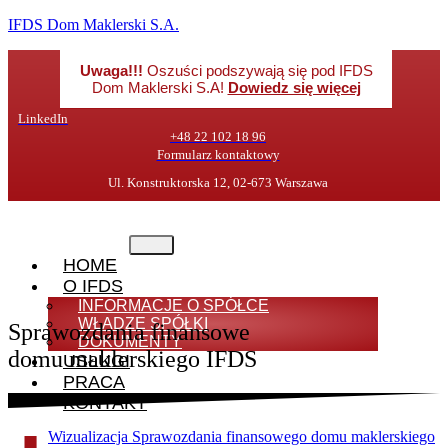
IFDS Dom Maklerski S.A.
Uwaga!!!
Oszuści podszywają się pod IFDS
Dom Maklerski S.A!
Dowiedz się więcej
LinkedIn
+48 22 102 18 96
Formularz kontaktowy
Ul. Konstruktorska 12, 02-673 Warszawa
HOME
O IFDS
INFORMACJE O SPÓŁCE
WŁADZE SPÓŁKI
Sprawozdania finansowe
DOKUMENTY
domu maklerskiego IFDS
USŁUGI
PRACA
KONTAKT
Wizualizacja Sprawozdania finansowego domu maklerskiego